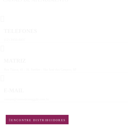
TELEFONES
(12) 3933-8837
MATRIZ
Rua Tijuca, 41 - Jd. Satélite - São José dos Campos, SP
E-MAIL
contato@cosmeticosaggily.com.br
ENCONTRE DISTRIBUIDORES