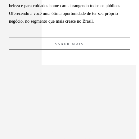
beleza e para cuidados home care abrangendo todos os públicos.
Oferecendo a você uma ótima oportunidade de ter seu próprio
negócio, no segmento que mais cresce no Brasil.
SABER MAIS
A Aggily Professional Hair tem abrangência nacional com nossos
distribuidores espalhados em diversas regiões do país.